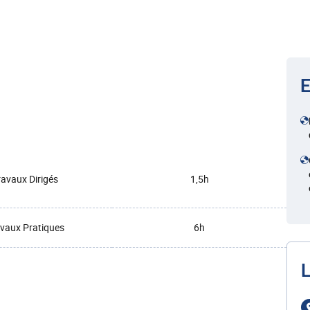
E
ravaux Dirigés
1,5h
vaux Pratiques
6h
L