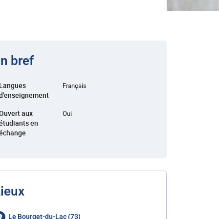
n bref
Langues
Français
d'enseignement
Ouvert aux
Oui
étudiants en
échange
ieux
Le Bourget-du-Lac (73)