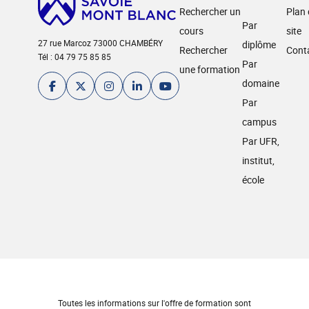
Rechercher un
Plan
Par
cours
site
27 rue Marcoz 73000 CHAMBÉRY
diplôme
Rechercher
Cont
Tél : 04 79 75 85 85
Par
une formation
domaine
Par
campus
Par UFR,
institut,
école
Toutes les informations sur l'offre de formation sont