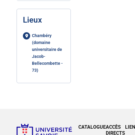
Lieux
Chambéry
(domaine
universitaire de
Jacob-
Bellecombette -
73)
CATALOGUE
ACCÈS
LIE
DIRECTS