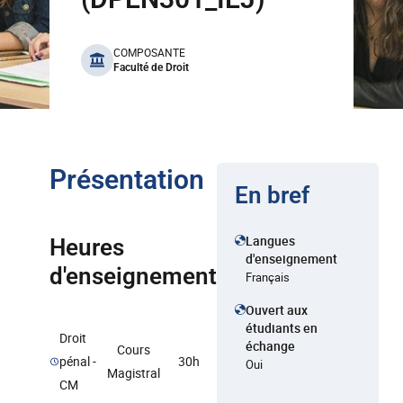
benefits
COMPOSANTE
Faculté de Droit
Présentation
En bref
Langues
Heures
d'enseignement
d'enseignement
Français
Ouvert aux
étudiants en
Droit
échange
Cours
pénal -
30h
Oui
Magistral
CM