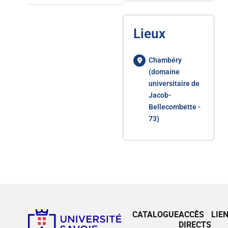
Lieux
Chambéry
(domaine
universitaire de
Jacob-
Bellecombette -
73)
CATALOGUE
ACCÈS
LIE
DIRECTS