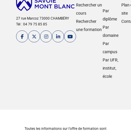
Rechercher un
Plan
Par
cours
site
27 rue Marcoz 73000 CHAMBÉRY
diplôme
Rechercher
Cont
Tél : 04 79 75 85 85
Par
une formation
domaine
Par
campus
Par UFR,
institut,
école
Toutes les informations sur l'offre de formation sont