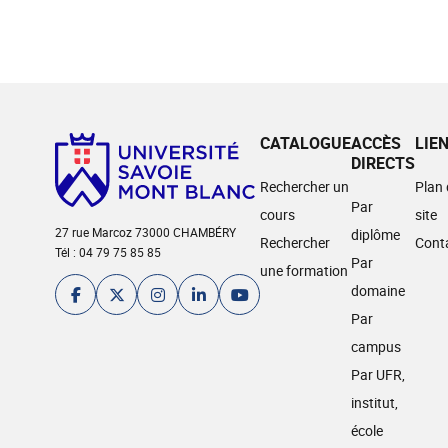
CATALOGUE
ACCÈS
LIE
DIRECTS
Rechercher un
Plan
Par
cours
site
27 rue Marcoz 73000 CHAMBÉRY
diplôme
Rechercher
Cont
Tél : 04 79 75 85 85
Par
une formation
domaine
Par
campus
Par UFR,
institut,
école