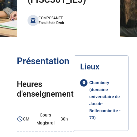
benefits
COMPOSANTE
Faculté de Droit
Présentation
Lieux
Heures
Chambéry
(domaine
d'enseignement
universitaire de
Jacob-
Bellecombette -
Cours
73)
CM
30h
Magistral