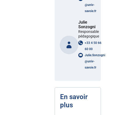
@
univ-
savoie.fr
Julie
Sonzogni
Responsable
pédagogique
+33 4 50 66
60 00
Julie.Sonzogni
@
univ-
savoie.fr
En savoir
plus