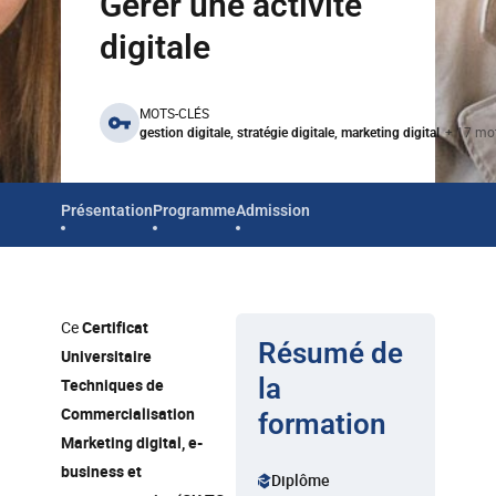
Gérer une activité
digitale
benefits
MOTS-CLÉS
+ 17 mot
gestion digitale, stratégie digitale, marketing digital
Présentation
Programme
Admission
Ce
Certificat
Résumé de
Universitaire
la
Techniques de
Commercialisation
formation
Marketing digital, e-
business et
Diplôme