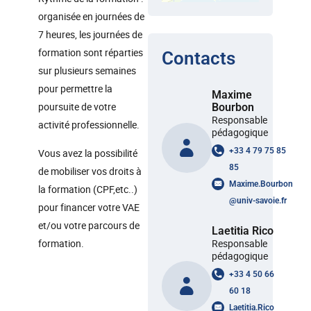
organisée en journées de
7 heures, les journées de
formation sont réparties
Contacts
sur plusieurs semaines
pour permettre la
Maxime
poursuite de votre
Bourbon
Responsable
activité professionnelle.
pédagogique
+33 4 79 75 85
Vous avez la possibilité
85
de mobiliser vos droits à
Maxime.Bourbon
la formation (CPF,etc..)
@
univ-savoie.fr
pour financer votre VAE
et/ou votre parcours de
Laetitia Rico
formation.
Responsable
pédagogique
+33 4 50 66
60 18
Laetitia.Rico