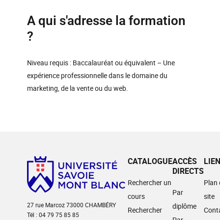
A qui s'adresse la formation
?
Niveau requis : Baccalauréat ou équivalent – Une
expérience professionnelle dans le domaine du
marketing, de la vente ou du web.
CATALOGUE
ACCÈS
LIE
DIRECTS
Rechercher un
Plan
Par
cours
site
27 rue Marcoz 73000 CHAMBÉRY
diplôme
Rechercher
Cont
Tél : 04 79 75 85 85
Par