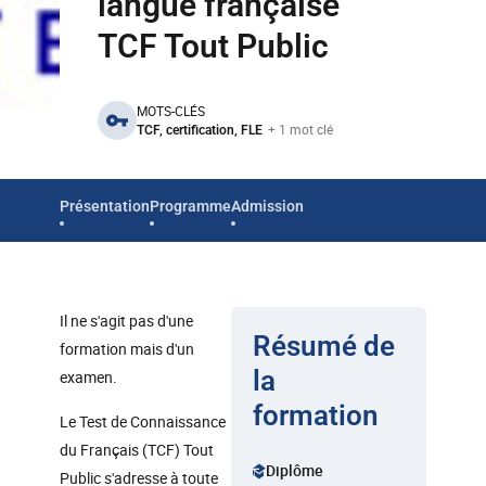
langue française
TCF Tout Public
benefits
MOTS-CLÉS
+ 1 mot clé
TCF, certification, FLE
Présentation
Programme
Admission
Il ne s'agit pas d'une
Résumé de
formation mais d'un
la
examen.
formation
Le Test de Connaissance
du Français (TCF) Tout
Diplôme
Public s'adresse à toute