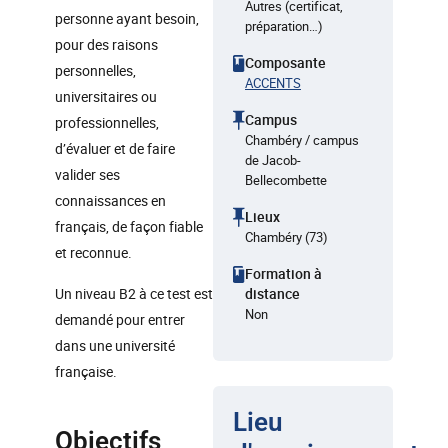
Autres (certificat,
personne ayant besoin,
préparation…)
pour des raisons
Composante
personnelles,
ACCENTS
universitaires ou
Campus
professionnelles,
Chambéry / campus
d’évaluer et de faire
de Jacob-
valider ses
Bellecombette
connaissances en
Lieux
français, de façon fiable
Chambéry (73)
et reconnue.
Formation à
Un niveau B2 à ce test est
distance
Non
demandé pour entrer
dans une université
française.
Lieu
Objectifs