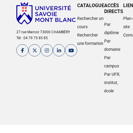
CATALOGUE
ACCÈS
LIE
DIRECTS
Rechercher un
Plan
Par
cours
site
27 rue Marcoz 73000 CHAMBÉRY
diplôme
Rechercher
Cont
Tél : 04 79 75 85 85
Par
une formation
domaine
Par
campus
Par UFR,
institut,
école