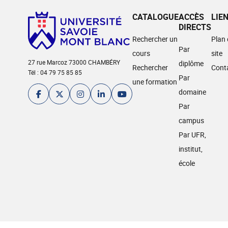
CATALOGUE
ACCÈS
LIE
DIRECTS
Rechercher un
Plan
Par
cours
site
27 rue Marcoz 73000 CHAMBÉRY
diplôme
Rechercher
Cont
Tél : 04 79 75 85 85
Par
une formation
domaine
Par
campus
Par UFR,
institut,
école