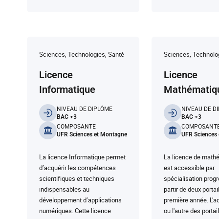
Sciences, Technologies, Santé
Sciences, Technolo
Licence
Licence
Informatique
Mathématiq
Informations clés
Informatio
NIVEAU DE DIPLÔME
NIVEAU DE D
BAC +3
BAC +3
COMPOSANTE
COMPOSANT
UFR Sciences et Montagne
UFR Sciences
La licence Informatique permet
La licence de math
d’acquérir les compétences
est accessible par
scientifiques et techniques
spécialisation progr
indispensables au
partir de deux portai
développement d’applications
première année. L'ac
numériques. Cette licence
ou l'autre des porta