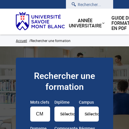
Rechercher
GUIDE D
ANNÉE
FORMAT
UNIVERSITAIRE
EN PDF
Accueil
Rechercher une formation
Rechercher une
formation
Mots clefs
Diplôme
Campus
Sélectionner
Sélectionner
Domaine
Composante
Régimes