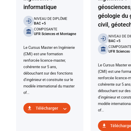
informatique
géosciences
géologie du 
Informations clés
NIVEAU DE DIPLÔME
civil, géote
BAC +5
COMPOSANTE
UFR Sciences et Montagne
Informatio
NIVEAU DE D
BAC +5
COMPOSANT
Le Cursus Master en Ingénierie
UFR Sciences
(CMI) est une formation
renforcée licence-master,
Le Cursus Master en
cohérente sur 5 ans,
(CMI) est une forma
débouchant sur des fonctions
renforcée licence-m
d’ingénieur et construite sur le
cohérente sur 5 ans
modèle international du master
débouchant sur des
of…
d’ingénieur et constr
modèle internationa
Télécharger
of…
Télécharge