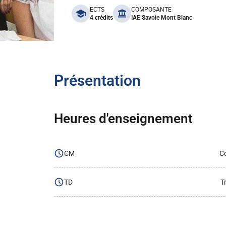
benefits
ECTS
COMPOSANTE
4 crédits
IAE Savoie Mont Blanc
Présentation
Heures d'enseignement
CM
Co
TD
T