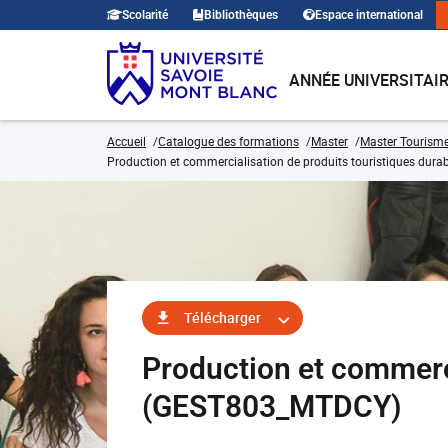
Scolarité
Bibliothèques
Espace international
ANNÉE UNIVERSITAI
Accueil
Catalogue des formations
Master
Master Tourism
Production et commercialisation de produits touristiques dura
Télécharger
Production et commerci
(GEST803_MTDCY)