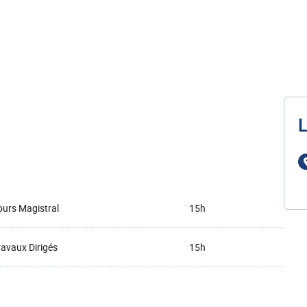
L
urs Magistral
15h
ravaux Dirigés
15h