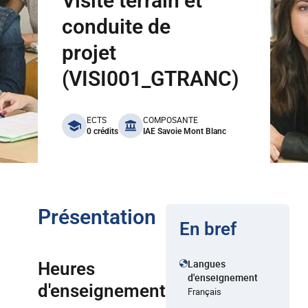
Visite terrain et
conduite de
projet
(VISI001_GTRANC)
benefits
ECTS
COMPOSANTE
0 crédits
IAE Savoie Mont Blanc
Présentation
En bref
Langues
Heures
d'enseignement
d'enseignement
Français