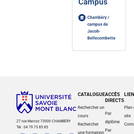
Campus
Chambéry /
campus de
Jacob-
Bellecombette
CATALOGUE
ACCÈS
LIE
DIRECTS
Rechercher un
Plan
Par
cours
site
27 rue Marcoz 73000 CHAMBÉRY
diplôme
Rechercher
Cont
Tél : 04 79 75 85 85
Par
une formation