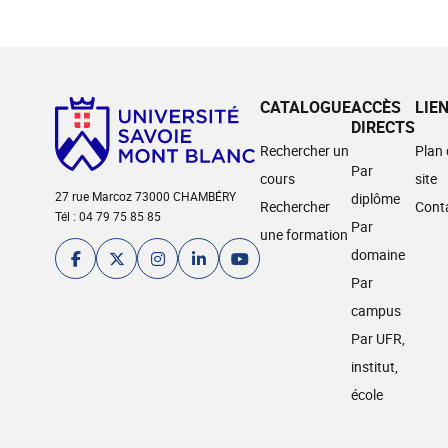
CATALOGUE
ACCÈS
LIE
DIRECTS
Rechercher un
Plan
Par
cours
site
27 rue Marcoz 73000 CHAMBÉRY
diplôme
Rechercher
Cont
Tél : 04 79 75 85 85
Par
une formation
domaine
Par
campus
Par UFR,
institut,
école