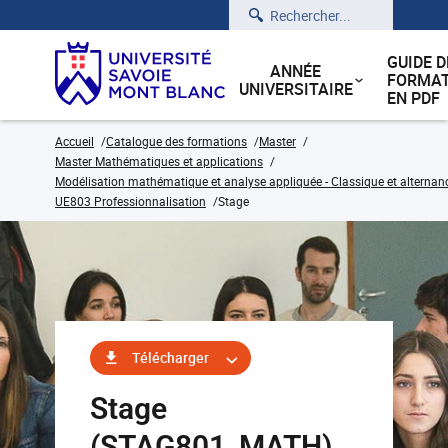
Rechercher
GUIDE D
ANNÉE
FORMAT
UNIVERSITAIRE
EN PDF
Accueil
Catalogue des formations
Master
Master Mathématiques et applications
Modélisation mathématique et analyse appliquée - Classique et alternan
UE803 Professionnalisation
Stage
Télécharger
Stage
(STAG801_MATH)