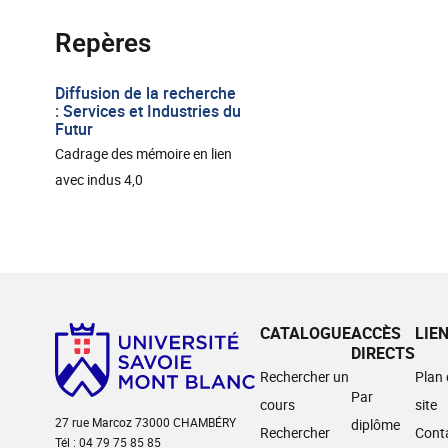
Repères
Diffusion de la recherche
: Services et Industries du
Futur
Cadrage des mémoire en lien
avec indus 4,0
CATALOGUE
ACCÈS
LIE
DIRECTS
Rechercher un
Plan
Par
cours
site
27 rue Marcoz 73000 CHAMBÉRY
diplôme
Rechercher
Cont
Tél : 04 79 75 85 85