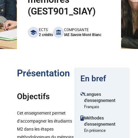
(GEST901_SIAY)
benefits
ECTS
COMPOSANTE
2 crédits
IAE Savoie Mont Blanc
Présentation
En bref
Langues
Objectifs
d'enseignement
Français
Cet enseignement permet
Méthodes
d’accompagner les étudiants
d'enseignement
M2 dans les étapes
En présence
méthodologiques du mémoire