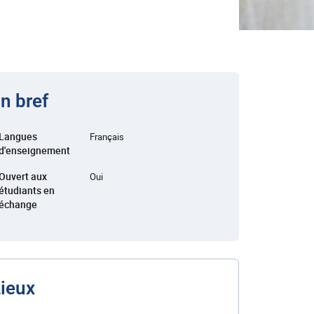
n bref
Langues
Français
d'enseignement
Ouvert aux
Oui
étudiants en
échange
ieux