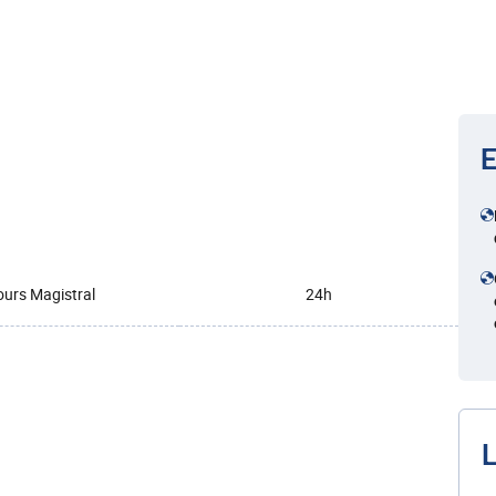
E
urs Magistral
24h
L