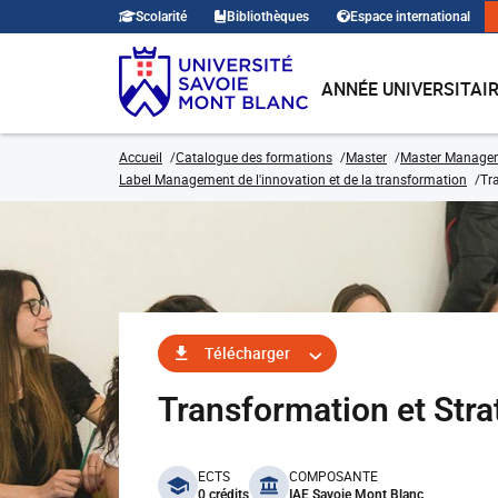
Scolarité
Bibliothèques
Espace international
ANNÉE UNIVERSITAI
Accueil
Catalogue des formations
Master
Master Manage
Label Management de l'innovation et de la transformation
Tr
Télécharger
Transformation et Str
benefits
ECTS
COMPOSANTE
0 crédits
IAE Savoie Mont Blanc