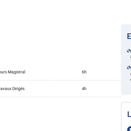
E
urs Magistral
6h
ravaux Dirigés
4h
L