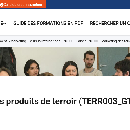
Candidature / Inscription
RE
GUIDE DES FORMATIONS EN PDF
RECHERCHER UN 
ment
Marketing – cursus international
UE003 Labels
UE003 Marketing des terr
es produits de terroir (TERR003_