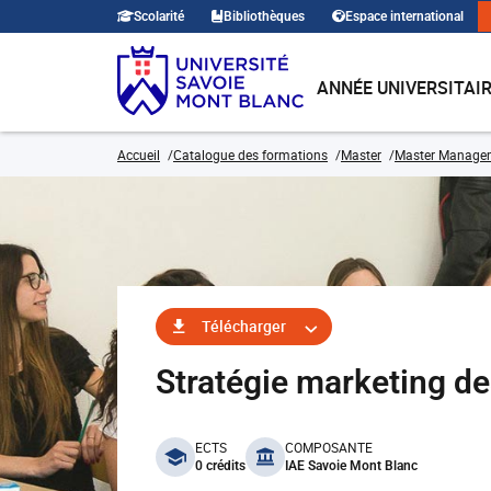
Scolarité
Bibliothèques
Espace international
ANNÉE UNIVERSITAI
Accueil
Catalogue des formations
Master
Master Manage
Télécharger
Stratégie marketing d
benefits
ECTS
COMPOSANTE
0 crédits
IAE Savoie Mont Blanc