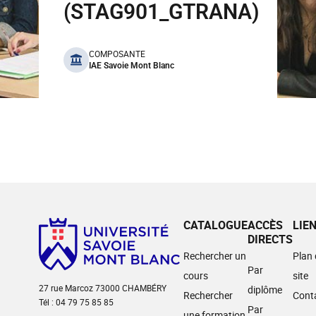
(STAG901_GTRANA)
benefits
COMPOSANTE
IAE Savoie Mont Blanc
CATALOGUE
ACCÈS
LIE
DIRECTS
Rechercher un
Plan
Par
cours
site
27 rue Marcoz 73000 CHAMBÉRY
diplôme
Rechercher
Cont
Tél : 04 79 75 85 85
Par
une formation