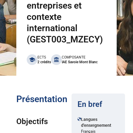
entreprises et
contexte
international
(GEST003_MZECY)
benefits
ECTS
COMPOSANTE
2 crédits
IAE Savoie Mont Blanc
Présentation
En bref
Langues
Objectifs
d'enseignement
Français