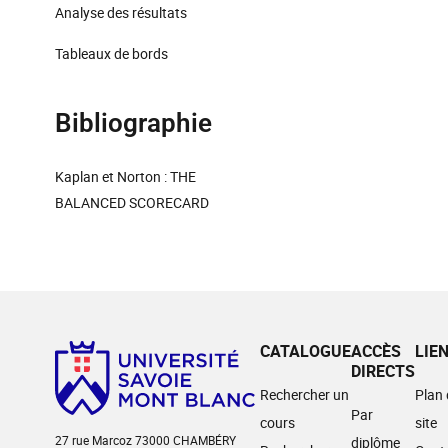
Analyse des résultats
Tableaux de bords
Bibliographie
Kaplan et Norton : THE
BALANCED SCORECARD
CATALOGUE
ACCÈS
LIE
DIRECTS
Rechercher un
Plan
Par
cours
site
27 rue Marcoz 73000 CHAMBÉRY
diplôme