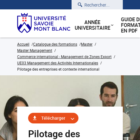
Rechercher
GUIDE D
ANNÉE
FORMAT
UNIVERSITAIRE
EN PDF
Accueil
Catalogue des formations
Master
Master Management
Commerce international - Management de Zones Export
UE03 Management des Activités Internationales
Pilotage des entreprises et contexte international
Télécharger
Pilotage des