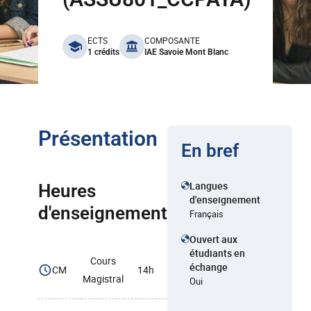
benefits
ECTS
COMPOSANTE
1 crédits
IAE Savoie Mont Blanc
Présentation
En bref
Langues
Heures
d'enseignement
d'enseignement
Français
Ouvert aux
étudiants en
Cours
échange
CM
14h
Magistral
Oui