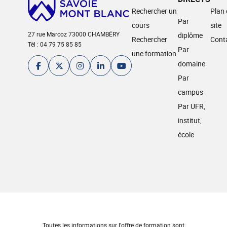
Rechercher un
Plan
Par
cours
site
27 rue Marcoz 73000 CHAMBÉRY
diplôme
Rechercher
Cont
Tél : 04 79 75 85 85
Par
une formation
domaine
Par
campus
Par UFR,
institut,
école
Toutes les informations sur l'offre de formation sont