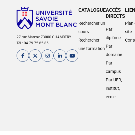
CATALOGUE
ACCÈS
LIE
DIRECTS
Rechercher un
Plan
Par
cours
site
27 rue Marcoz 73000 CHAMBÉRY
diplôme
Rechercher
Cont
Tél : 04 79 75 85 85
Par
une formation
domaine
Par
campus
Par UFR,
institut,
école