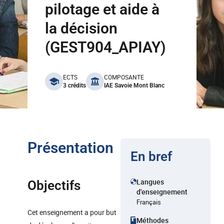
pilotage et aide à
la décision
(GEST904_APIAY)
benefits
ECTS
COMPOSANTE
3 crédits
IAE Savoie Mont Blanc
Présentation
En bref
Langues
Objectifs
d'enseignement
Français
Cet enseignement a pour but
Méthodes