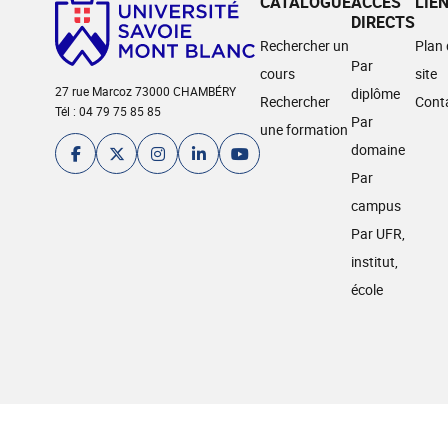
CATALOGUE
ACCÈS
LIE
DIRECTS
Rechercher un
Plan
Par
cours
site
27 rue Marcoz 73000 CHAMBÉRY
diplôme
Rechercher
Cont
Tél : 04 79 75 85 85
Par
une formation
domaine
Par
campus
Par UFR,
institut,
école