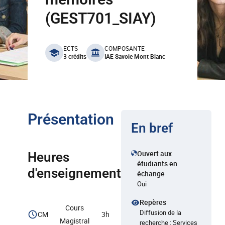
(GEST701_SIAY)
benefits
ECTS
COMPOSANTE
3 crédits
IAE Savoie Mont Blanc
Présentation
En bref
Ouvert aux
Heures
étudiants en
d'enseignement
échange
Oui
Repères
Cours
Diffusion de la
CM
3h
Magistral
recherche : Services