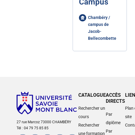
Campus
Chambéry /
campus de
Jacob-
Bellecombette
CATALOGUE
ACCÈS
LIE
DIRECTS
Rechercher un
Plan
Par
cours
site
27 rue Marcoz 73000 CHAMBÉRY
diplôme
Rechercher
Cont
Tél : 04 79 75 85 85
Par
une formation