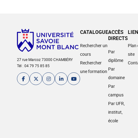
CATALOGUE
ACCÈS
LIE
DIRECTS
Rechercher un
Plan
Par
cours
site
27 rue Marcoz 73000 CHAMBÉRY
diplôme
Rechercher
Cont
Tél : 04 79 75 85 85
Par
une formation
domaine
Par
campus
Par UFR,
institut,
école