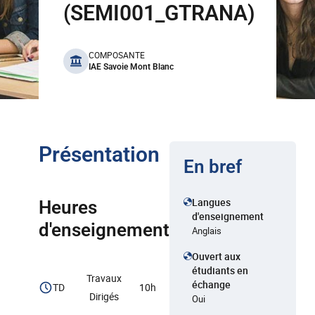
(SEMI001_GTRANA)
benefits
COMPOSANTE
IAE Savoie Mont Blanc
Présentation
En bref
Langues
Heures
d'enseignement
d'enseignement
Anglais
Ouvert aux
étudiants en
Travaux
échange
TD
10h
Dirigés
Oui