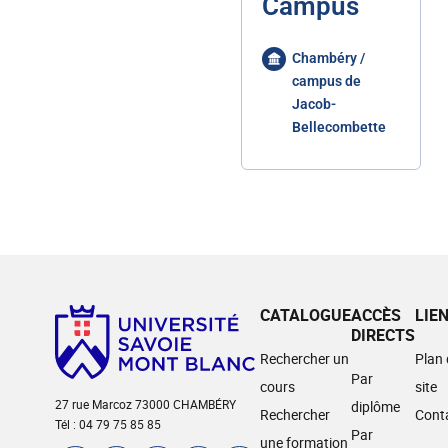
Campus
Chambéry /
campus de
Jacob-
Bellecombette
CATALOGUE
ACCÈS
LIE
DIRECTS
Rechercher un
Plan
Par
cours
site
27 rue Marcoz 73000 CHAMBÉRY
diplôme
Rechercher
Cont
Tél : 04 79 75 85 85
Par
une formation