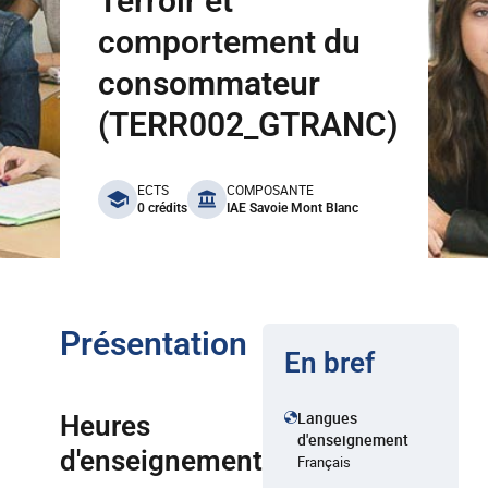
Terroir et
comportement du
consommateur
(TERR002_GTRANC)
benefits
ECTS
COMPOSANTE
0 crédits
IAE Savoie Mont Blanc
Présentation
En bref
Langues
Heures
d'enseignement
d'enseignement
Français