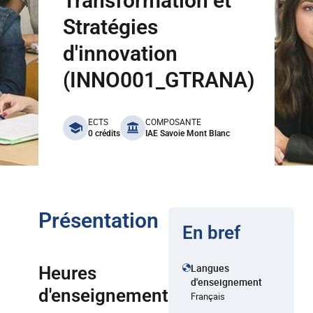
Transformation et
Stratégies
d'innovation
(INNO001_GTRANA)
benefits
ECTS
COMPOSANTE
0 crédits
IAE Savoie Mont Blanc
Présentation
En bref
Langues
Heures
d'enseignement
d'enseignement
Français