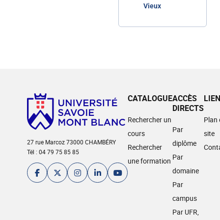
Vieux
CATALOGUE
ACCÈS
LIE
DIRECTS
Rechercher un
Plan
Par
cours
site
27 rue Marcoz 73000 CHAMBÉRY
diplôme
Rechercher
Cont
Tél : 04 79 75 85 85
Par
une formation
domaine
Par
campus
Par UFR,