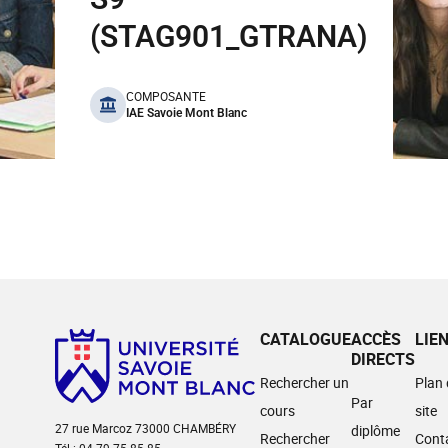
(STAG901_GTRANA)
benefits
COMPOSANTE
IAE Savoie Mont Blanc
CATALOGUE
ACCÈS
LIE
DIRECTS
Rechercher un
Plan
Par
cours
site
27 rue Marcoz 73000 CHAMBÉRY
diplôme
Rechercher
Cont