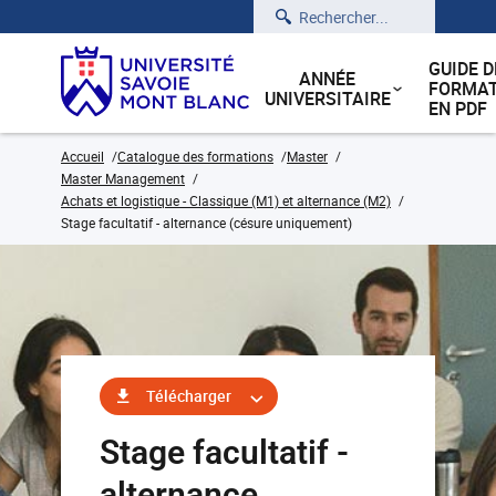
Rechercher
GUIDE D
ANNÉE
FORMAT
UNIVERSITAIRE
EN PDF
Accueil
Catalogue des formations
Master
Master Management
Achats et logistique - Classique (M1) et alternance (M2)
Stage facultatif - alternance (césure uniquement)
Télécharger
Stage facultatif -
alternance