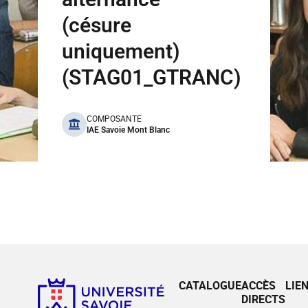
(césure
uniquement)
(STAG01_GTRANC)
benefits
COMPOSANTE
IAE Savoie Mont Blanc
CATALOGUE
ACCÈS
LIE
DIRECTS