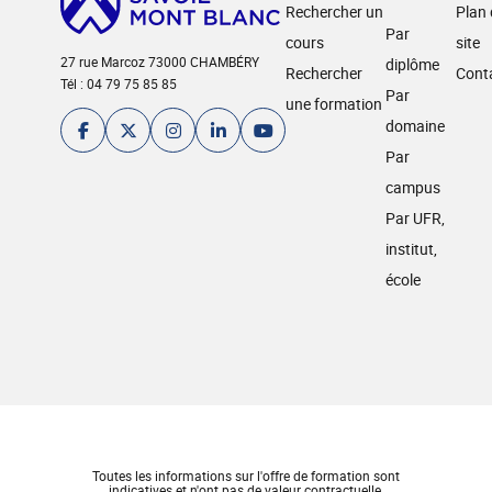
Rechercher un
Plan
Par
cours
site
27 rue Marcoz 73000 CHAMBÉRY
diplôme
Rechercher
Cont
Tél : 04 79 75 85 85
Par
une formation
domaine
Par
campus
Par UFR,
institut,
école
Toutes les informations sur l'offre de formation sont
indicatives et n'ont pas de valeur contractuelle.