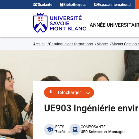
Scolarité
Bibliothèques
Espace international
ANNÉE UNIVERSITAI
Accueil
Catalogue des formations
Master
Master Gestion 
Télécharger
UE903 Ingéniérie envi
benefits
ECTS
COMPOSANTE
7 crédits
UFR Sciences et Montagne