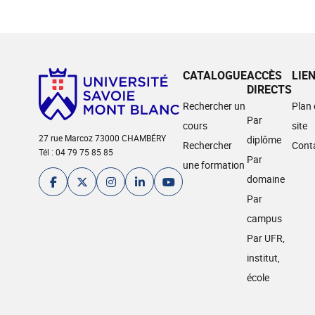
CATALOGUE
ACCÈS
LIE
DIRECTS
Rechercher un
Plan
Par
cours
site
27 rue Marcoz 73000 CHAMBÉRY
diplôme
Rechercher
Cont
Tél : 04 79 75 85 85
Par
une formation
domaine
Par
campus
Par UFR,
institut,
école