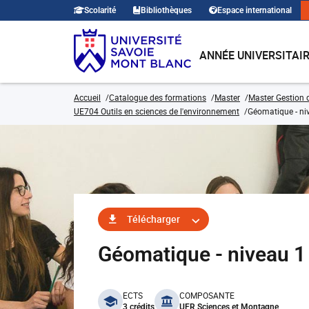
Scolarité
Bibliothèques
Espace international
ANNÉE UNIVERSITAI
Accueil
Catalogue des formations
Master
Master Gestion 
UE704 Outils en sciences de l'environnement
Géomatique - ni
Télécharger
Géomatique - niveau
benefits
ECTS
COMPOSANTE
3 crédits
UFR Sciences et Montagne