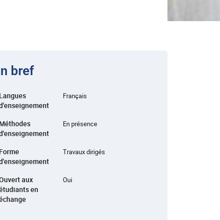
n bref
Langues
Français
d'enseignement
Méthodes
En présence
d'enseignement
Forme
Travaux dirigés
d'enseignement
Ouvert aux
Oui
étudiants en
échange