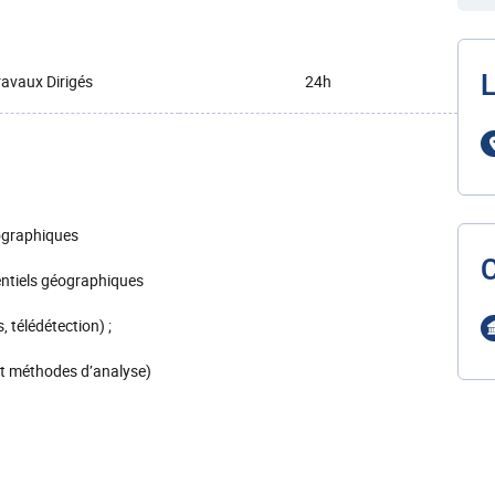
L
ravaux Dirigés
24h
ographiques
entiels géographiques
 télédétection) ;
t méthodes d’analyse)