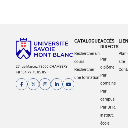
CATALOGUE
ACCÈS
LIE
DIRECTS
Rechercher un
Plan
Par
cours
site
27 rue Marcoz 73000 CHAMBÉRY
diplôme
Rechercher
Cont
Tél : 04 79 75 85 85
Par
une formation
domaine
Par
campus
Par UFR,
institut,
école