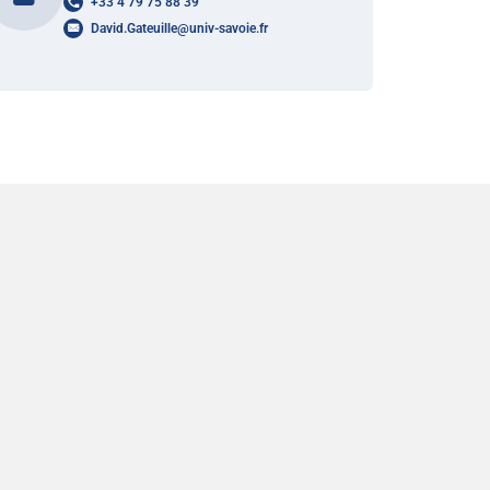
+33 4 79 75 88 39
David.Gateuille
@
univ-savoie.fr