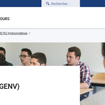
Rechercher
COURS
UE702 Hydrosystèmes
_GENV)