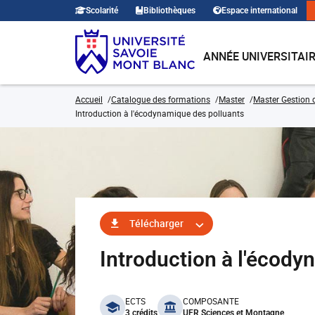
Scolarité
Bibliothèques
Espace international
ANNÉE UNIVERSITAI
Accueil
Catalogue des formations
Master
Master Gestion 
Introduction à l'écodynamique des polluants
Télécharger
Introduction à l'écod
benefits
ECTS
COMPOSANTE
3 crédits
UFR Sciences et Montagne