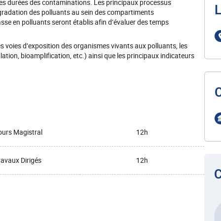
 les durées des contaminations. Les principaux processus
L
égradation des polluants au sein des compartiments
se en polluants seront établis afin d’évaluer des temps
les voies d’exposition des organismes vivants aux polluants, les
ation, bioamplification, etc.) ainsi que les principaux indicateurs
urs Magistral
12h
ravaux Dirigés
12h
C