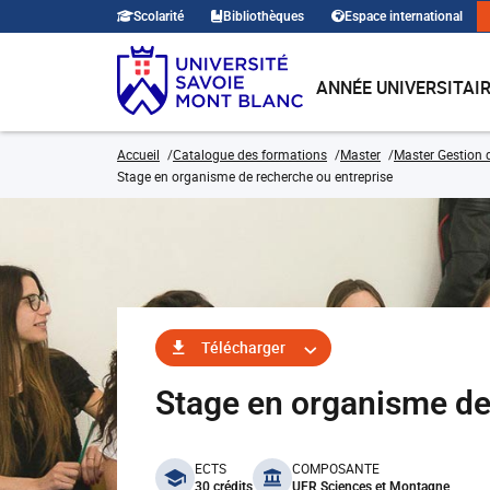
Scolarité
Bibliothèques
Espace international
ANNÉE UNIVERSITAI
Accueil
Catalogue des formations
Master
Master Gestion 
Stage en organisme de recherche ou entreprise
Télécharger
Stage en organisme d
benefits
ECTS
COMPOSANTE
30 crédits
UFR Sciences et Montagne