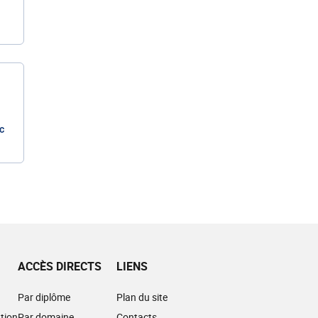
c
ACCÈS DIRECTS
LIENS
Par diplôme
Plan du site
tion
Par domaine
Contacts