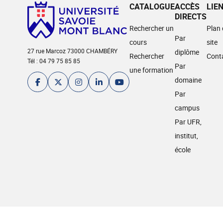
CATALOGUE
ACCÈS
LIE
DIRECTS
Rechercher un
Plan
Par
cours
site
27 rue Marcoz 73000 CHAMBÉRY
diplôme
Rechercher
Cont
Tél : 04 79 75 85 85
Par
une formation
domaine
Par
campus
Par UFR,
institut,
école