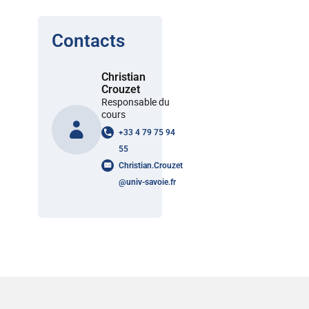
Contacts
Christian
Crouzet
Responsable du
cours
+33 4 79 75 94
55
Christian.Crouzet
@
univ-savoie.fr