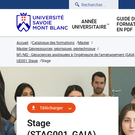
Rechercher
GUIDE D
ANNÉE
FORMAT
UNIVERSITAIRE
EN PDF
Accueil
Catalogue des formations
Master
Master Géoressources, géorisques, géotechnique
M1/M2 - Géosciences appliquées à l'ingénieurie de l'aménagement (GAIA
UE001 Stage
Stage
Télécharger
Stage
(STAG001_GAIA)