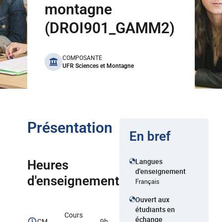
montagne
(DROI901_GAMM2)
benefits
COMPOSANTE
UFR Sciences et Montagne
Présentation
En bref
Langues
Heures
d'enseignement
d'enseignement
Français
Ouvert aux
étudiants en
Cours
échange
CM
9h