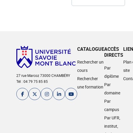
CATALOGUE
ACCÈS
LIE
DIRECTS
Rechercher un
Plan
Par
cours
site
27 rue Marcoz 73000 CHAMBÉRY
diplôme
Rechercher
Cont
Tél : 04 79 75 85 85
Par
une formation
domaine
Par
campus
Par UFR,
institut,