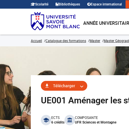
Scolarité
Bibliothèques
Espace international
ANNÉE UNIVERSITAI
Accueil
Catalogue des formations
Master
Master Géograp
Télécharger
UE001 Aménager les sta
benefits
ECTS
COMPOSANTE
6 crédits
UFR Sciences et Montagne