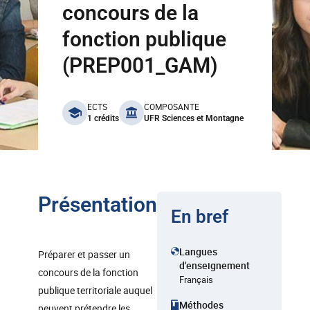
concours de la
fonction publique
(PREP001_GAM)
benefits
ECTS
COMPOSANTE
1 crédits
UFR Sciences et Montagne
Présentation
En bref
Langues
Préparer et passer un
d'enseignement
concours de la fonction
Français
publique territoriale auquel
Méthodes
peuvent prétendre les