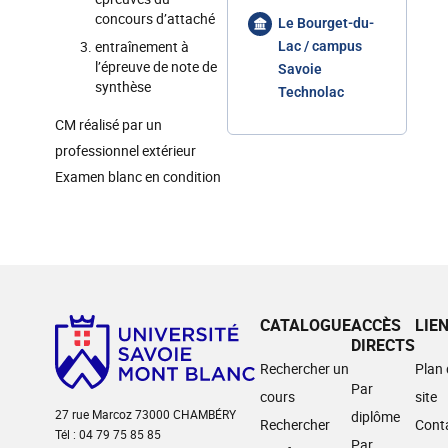
concours d’attaché
Le Bourget-du-
entraînement à
Lac / campus
l’épreuve de note de
Savoie
synthèse
Technolac
CM réalisé par un
professionnel extérieur
Examen blanc en condition
CATALOGUE
ACCÈS
LIE
DIRECTS
Rechercher un
Plan
Par
cours
site
27 rue Marcoz 73000 CHAMBÉRY
diplôme
Rechercher
Cont
Tél : 04 79 75 85 85
Par