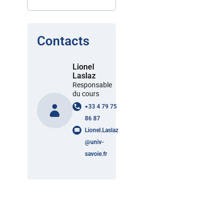
Contacts
Lionel
Laslaz
Responsable
du cours
+33 4 79 75
86 87
Lionel.Laslaz
@
univ-
savoie.fr