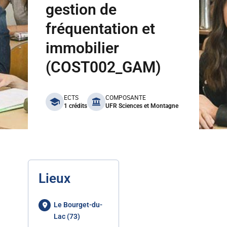
gestion de
fréquentation et
immobilier
(COST002_GAM)
benefits
ECTS
COMPOSANTE
1 crédits
UFR Sciences et Montagne
Lieux
Le Bourget-du-
Lac (73)