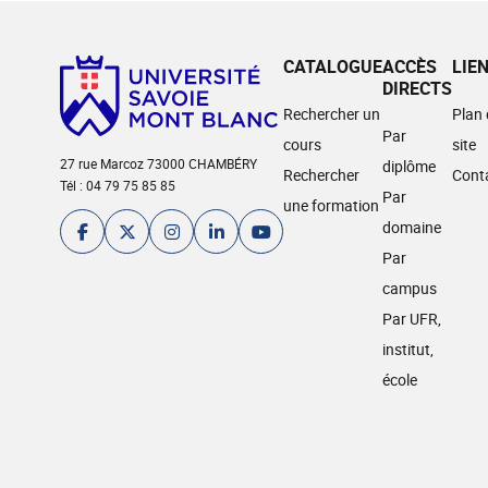
CATALOGUE
ACCÈS
LIE
DIRECTS
Rechercher un
Plan
Par
cours
site
27 rue Marcoz 73000 CHAMBÉRY
diplôme
Rechercher
Cont
Tél : 04 79 75 85 85
Par
une formation
domaine
Par
campus
Par UFR,
institut,
école