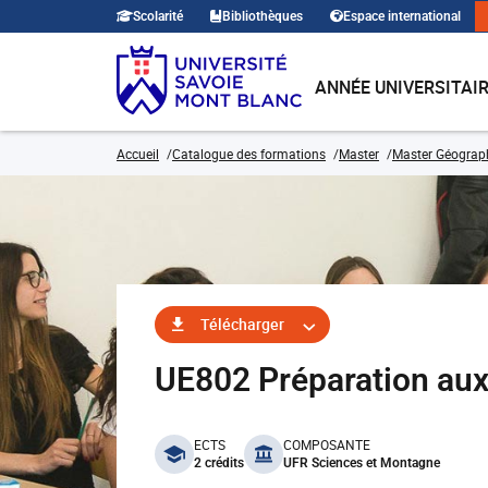
Scolarité
Bibliothèques
Espace international
ANNÉE UNIVERSITAI
Accueil
Catalogue des formations
Master
Master Géograp
Télécharger
UE802 Préparation aux
benefits
ECTS
COMPOSANTE
2 crédits
UFR Sciences et Montagne