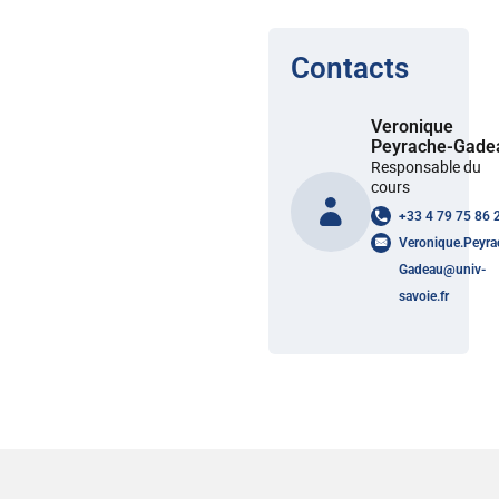
Contacts
Veronique
Peyrache-Gade
Responsable du
cours
+33 4 79 75 86 
Veronique.Peyra
Gadeau
@
univ-
savoie.fr