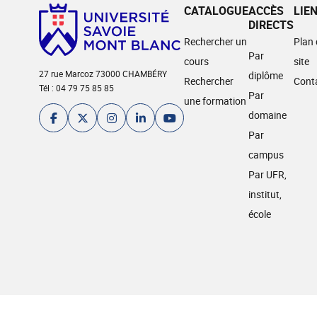
CATALOGUE
ACCÈS
LIE
DIRECTS
Rechercher un
Plan
Par
cours
site
27 rue Marcoz 73000 CHAMBÉRY
diplôme
Rechercher
Cont
Tél : 04 79 75 85 85
Par
une formation
domaine
Par
campus
Par UFR,
institut,
école