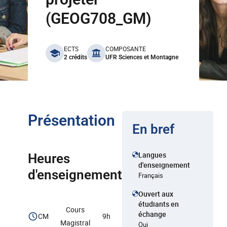
(GEOG708_GM)
benefits
ECTS
COMPOSANTE
2 crédits
UFR Sciences et Montagne
Présentation
En bref
Langues
Heures
d'enseignement
d'enseignement
Français
Ouvert aux
étudiants en
Cours
échange
CM
9h
Magistral
Oui