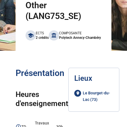
Other
(LANG753_SE)
benefits
ECTS
COMPOSANTE
2 crédits
Polytech Annecy-Chambéry
Présentation
Lieux
Heures
Le Bourget-du-
Lac (73)
d'enseignement
Travaux
TD
30h