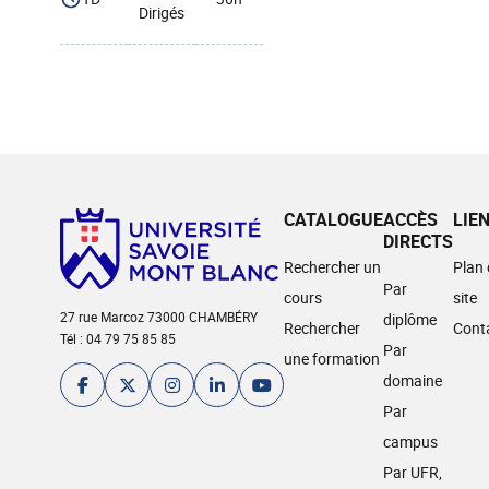
Dirigés
CATALOGUE
ACCÈS
LIE
DIRECTS
Rechercher un
Plan
Par
cours
site
27 rue Marcoz 73000 CHAMBÉRY
diplôme
Rechercher
Cont
Tél : 04 79 75 85 85
Par
une formation
domaine
Par
campus
Par UFR,