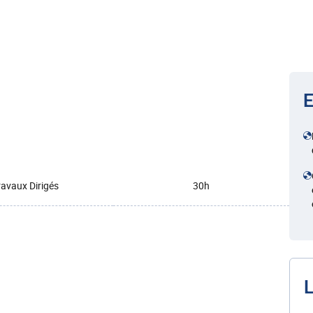
E
ravaux Dirigés
30h
L