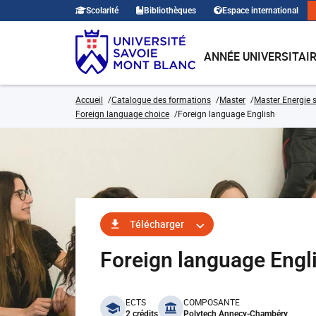
Scolarité
Bibliothèques
Espace international
ANNÉE UNIVERSITAI
Accueil
Catalogue des formations
Master
Master Energie s
Foreign language choice
Foreign language English
Télécharger
Foreign language Engl
benefits
ECTS
COMPOSANTE
2 crédits
Polytech Annecy-Chambéry