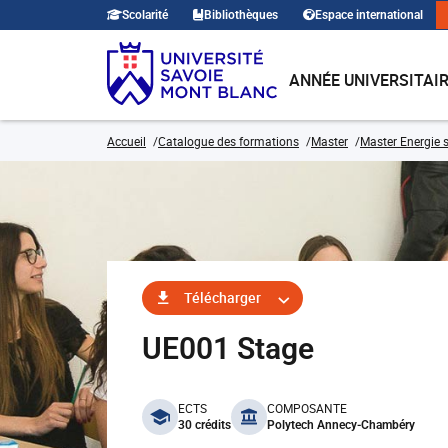
Scolarité
Bibliothèques
Espace international
ANNÉE UNIVERSITAI
Accueil
Catalogue des formations
Master
Master Energie s
Télécharger
UE001 Stage
benefits
ECTS
COMPOSANTE
30 crédits
Polytech Annecy-Chambéry