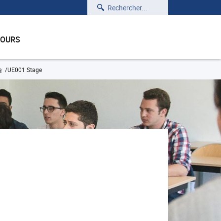
Rechercher
COURS
e
UE001 Stage