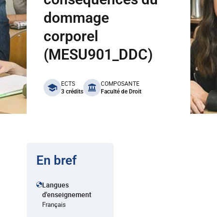
dommage
corporel
(MESU901_DDC)
benefits
ECTS
COMPOSANTE
3 crédits
Faculté de Droit
En bref
Langues
d'enseignement
Français