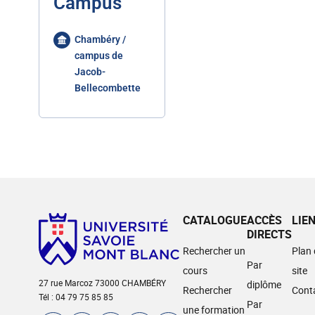
Campus
Chambéry /
campus de
Jacob-
Bellecombette
CATALOGUE
ACCÈS
LIE
DIRECTS
Rechercher un
Plan
Par
cours
site
27 rue Marcoz 73000 CHAMBÉRY
diplôme
Rechercher
Cont
Tél : 04 79 75 85 85
Par
une formation