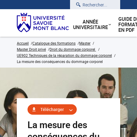
Rechercher
GUIDE D
ANNÉE
FORMAT
UNIVERSITAIRE
EN PDF
Accueil
Catalogue des formations
Master
Master Droit privé
Droit du dommage corporel
UE902 Techniques de la réparation du dommage corporel
La mesure des conséquences du dommage corporel
Télécharger
La mesure des
conséquences du