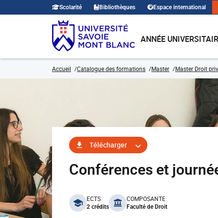
Scolarité
Bibliothèques
Espace international
ANNÉE UNIVERSITAI
Accueil
Catalogue des formations
Master
Master Droit pri
Télécharger
Conférences et journ
benefits
ECTS
COMPOSANTE
2 crédits
Faculté de Droit