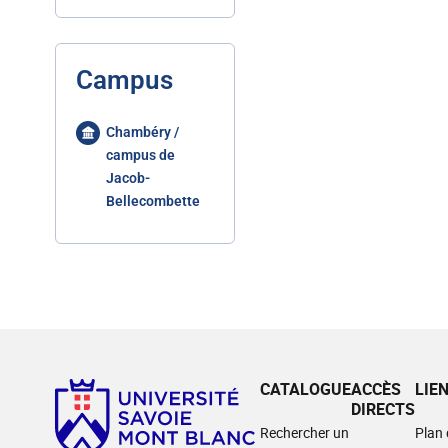
Campus
Chambéry /
campus de
Jacob-
Bellecombette
CATALOGUE
ACCÈS
LIE
DIRECTS
Rechercher un
Plan