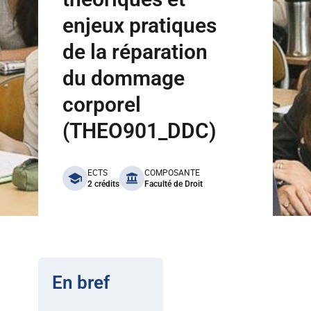
enjeux pratiques
de la réparation
du dommage
corporel
(THEO901_DDC)
benefits
ECTS
COMPOSANTE
2 crédits
Faculté de Droit
En bref