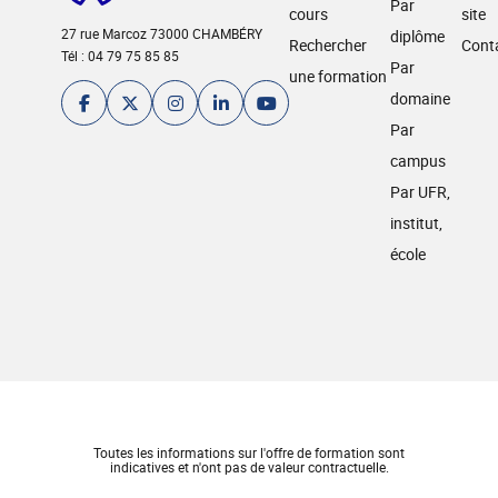
Par
cours
site
27 rue Marcoz 73000 CHAMBÉRY
diplôme
Rechercher
Cont
Tél : 04 79 75 85 85
Par
une formation
domaine
Par
campus
Par UFR,
institut,
école
Toutes les informations sur l'offre de formation sont
indicatives et n'ont pas de valeur contractuelle.