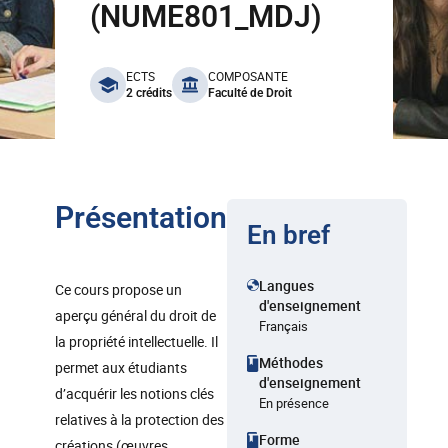
(NUME801_MDJ)
benefits
ECTS
COMPOSANTE
2 crédits
Faculté de Droit
Présentation
En bref
Langues
Ce cours propose un
d'enseignement
aperçu général du droit de
Français
la propriété intellectuelle. Il
Méthodes
permet aux étudiants
d'enseignement
d’acquérir les notions clés
En présence
relatives à la protection des
Forme
créations (œuvres,