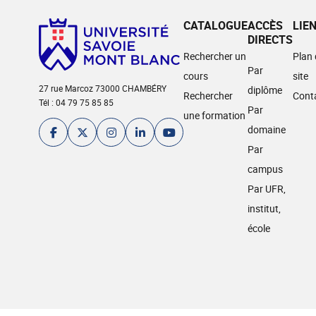
CATALOGUE
ACCÈS
LIE
DIRECTS
Rechercher un
Plan
Par
cours
site
27 rue Marcoz 73000 CHAMBÉRY
diplôme
Rechercher
Cont
Tél : 04 79 75 85 85
Par
une formation
domaine
Par
campus
Par UFR,
institut,
école