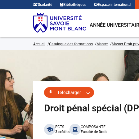
Scolarité
Bibliothèques
Espace international
ANNÉE UNIVERSITAI
Accueil
Catalogue des formations
Master
Master Droit pri
Télécharger
Droit pénal spécial 
benefits
ECTS
COMPOSANTE
3 crédits
Faculté de Droit