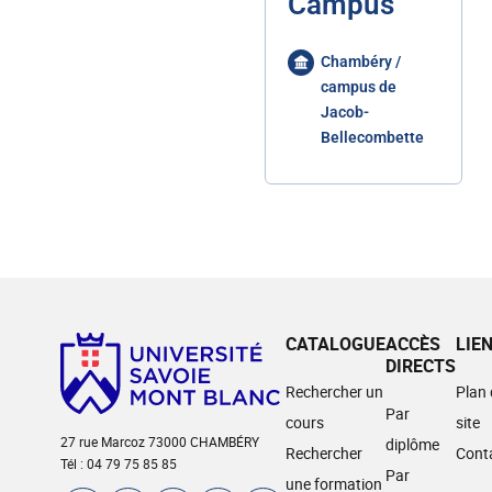
Campus
Chambéry /
campus de
Jacob-
Bellecombette
CATALOGUE
ACCÈS
LIE
DIRECTS
Rechercher un
Plan
Par
cours
site
27 rue Marcoz 73000 CHAMBÉRY
diplôme
Rechercher
Cont
Tél : 04 79 75 85 85
Par
une formation