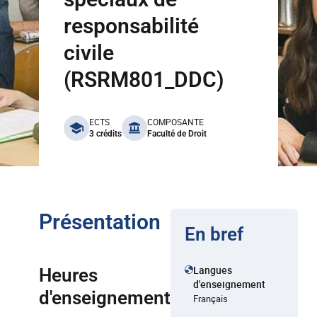
responsabilité
civile
(RSRM801_DDC)
benefits
ECTS
COMPOSANTE
3 crédits
Faculté de Droit
Présentation
En bref
Langues
Heures
d'enseignement
d'enseignement
Français