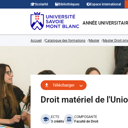
Scolarité
Bibliothèques
Espace international
ANNÉE UNIVERSITAI
Accueil
Catalogue des formations
Master
Master Droit pri
Télécharger
Droit matériel de l'U
benefits
ECTS
COMPOSANTE
3 crédits
Faculté de Droit