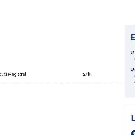
E
urs Magistral
21h
L