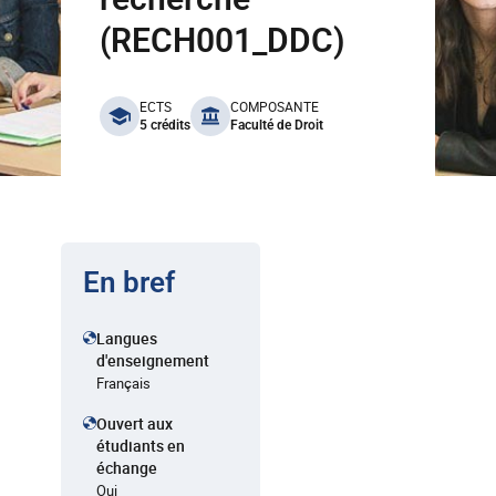
(RECH001_DDC)
benefits
ECTS
COMPOSANTE
5 crédits
Faculté de Droit
En bref
Langues
d'enseignement
Français
Ouvert aux
étudiants en
échange
Oui