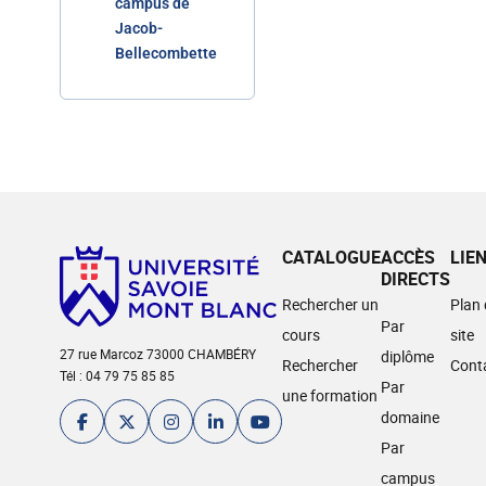
campus de
Jacob-
Bellecombette
CATALOGUE
ACCÈS
LIE
DIRECTS
Rechercher un
Plan
Par
cours
site
27 rue Marcoz 73000 CHAMBÉRY
diplôme
Rechercher
Cont
Tél : 04 79 75 85 85
Par
une formation
domaine
Par
campus