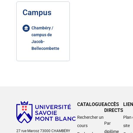
Campus
Chambéry /
campus de
Jacob-
Bellecombette
CATALOGUE
ACCÈS
LIE
DIRECTS
Rechercher un
Plan
Par
cours
site
27 rue Marcoz 73000 CHAMBÉRY
diplôme