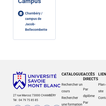
Campus
Chambéry /
campus de
Jacob-
Bellecombette
CATALOGUE
ACCÈS
LIE
DIRECTS
Rechercher un
Plan
Par
cours
site
27 rue Marcoz 73000 CHAMBÉRY
diplôme
Rechercher
Cont
Tél : 04 79 75 85 85
Par
une formation